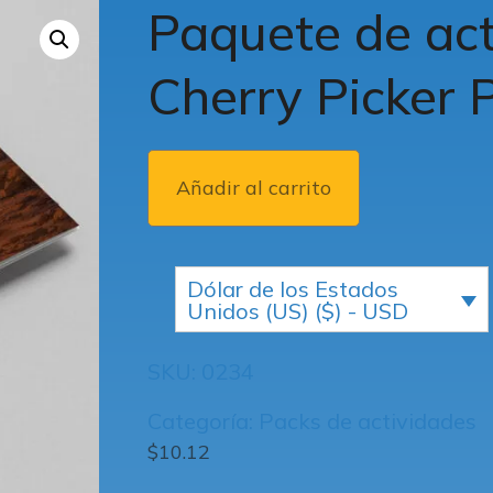
Paquete de ac
Cherry Picker 
Añadir al carrito
Dólar de los Estados
Unidos (US) ($) - USD
SKU:
0234
Categoría:
Packs de actividades
$
10.12