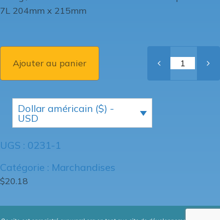
7L 204mm x 215mm
Ajouter au panier
Dollar américain ($) -
USD
UGS :
0231-1
Catégorie :
Marchandises
$
20.18