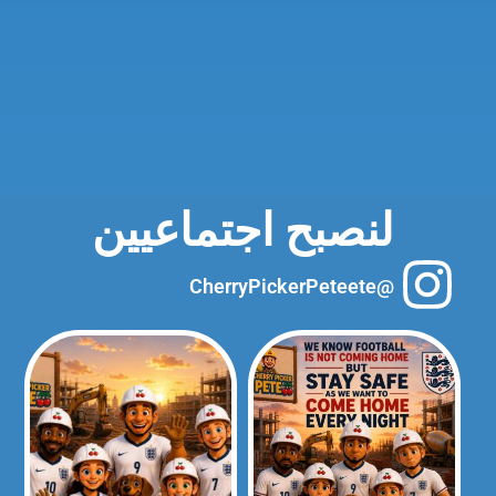
لنصبح اجتماعيين
@CherryPickerPeteete