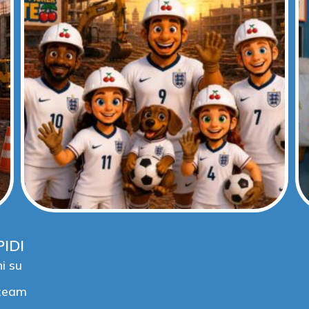
PIDI
i su
 team