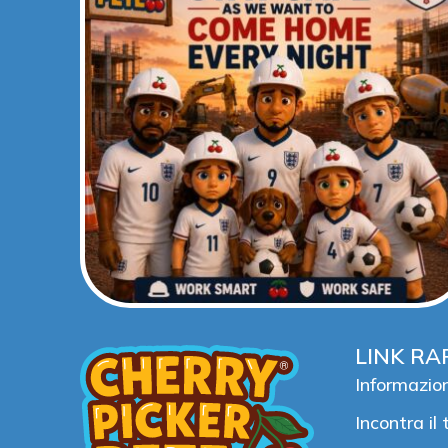
LINK RA
Informazion
Incontra il