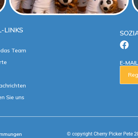
-LINKS
SOZI
e das Team
rte
E-MAI
Reg
achrichten
en Sie uns
immungen
© copyright Cherry Picker Pete 