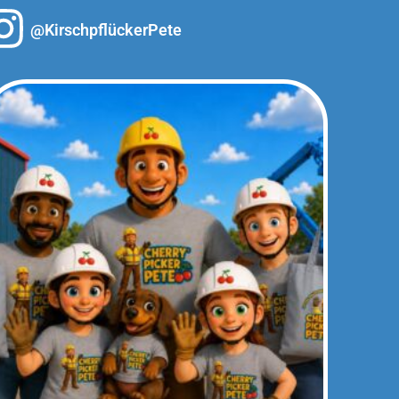
@KirschpflückerPete