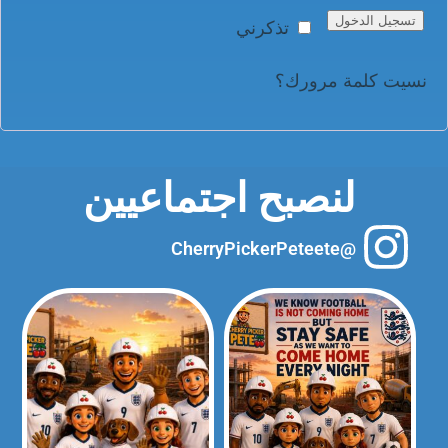
تسجيل الدخول
تذكرني
نسيت كلمة مرورك؟
لنصبح اجتماعيين
@CherryPickerPeteete