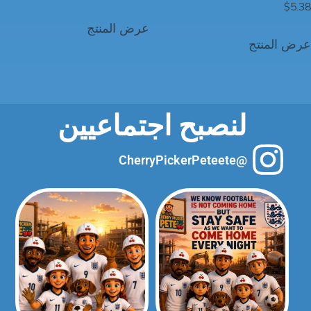
$
5.38
عرض المنتج
عرض المنتج
لنصبح اجتماعيين
@CherryPickerPeteete