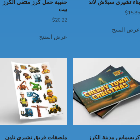
بناء تشيري سبلاش لاند
حقيبة حمل كرز منتقي الكرز
بيت
$
15.85
$
20.22
عرض المنتج
عرض المنتج
كريسماس مدينة الكرز
ملصقات فريق تشيري تاون