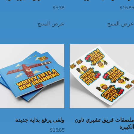
$
5.38
$
15.85
عرض المنتج
عرض المنتج
ملصقات فريق تشيري تاون
ولفى يرفع بداية جديدة
الكبيرة
$
15.85