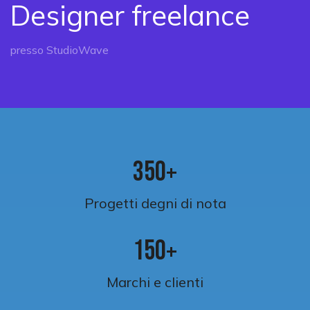
Designer freelance
presso StudioWave
3
5
0
+
Progetti degni di nota
1
5
0
+
Marchi e clienti