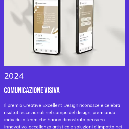
2024
COMUNICAZIONE VISIVA
Il premio Creative Excellent Design riconosce e celebra
risultati eccezionali nel campo del design, premiando
individui o team che hanno dimostrato pensiero
innovativo, eccellenza artistica e soluzioni d'impatto nei