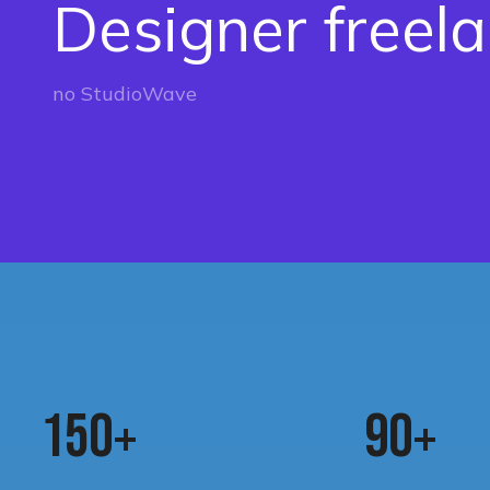
Designer freel
no StudioWave
1
5
0
9
0
+
+