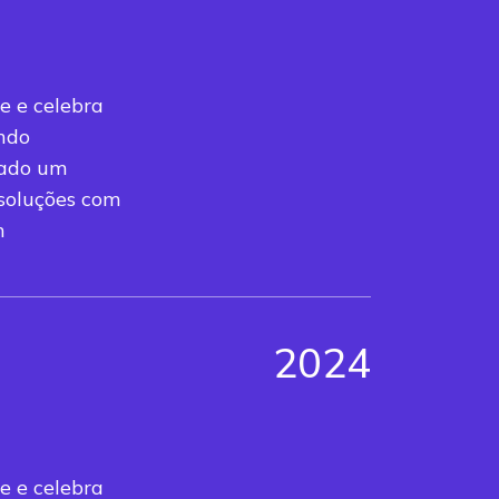
e e celebra
indo
rado um
 soluções com
n
2024
e e celebra